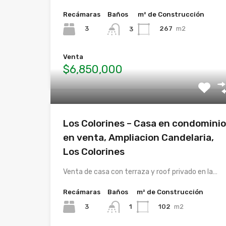
Recámaras
Baños
m² de Construcción
3
267
m2
3
Venta
$6,850,000
Los Colorines – Casa en condominio
en venta, Ampliacion Candelaria,
Los Colorines
Venta de casa con terraza y roof privado en la…
Recámaras
Baños
m² de Construcción
3
102
m2
1