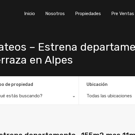
Inicio
Nosotros
Propiedades
Pre Ventas
Inicio
Nosotros
Propiedades
Pre Ventas
ateos – Estrena departam
rraza en Alpes
po de propiedad
Ubicación
ué estás buscando?
Todas las ubicaciones