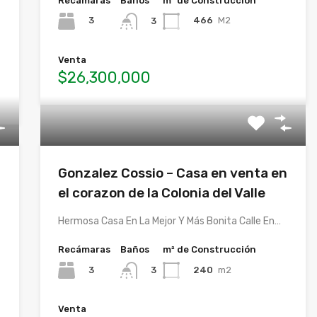
Recámaras
Baños
m² de Construcción
3
466
M2
3
Venta
$26,300,000
Gonzalez Cossio – Casa en venta en
el corazon de la Colonia del Valle
Hermosa Casa En La Mejor Y Más Bonita Calle En…
Recámaras
Baños
m² de Construcción
3
240
m2
3
Venta