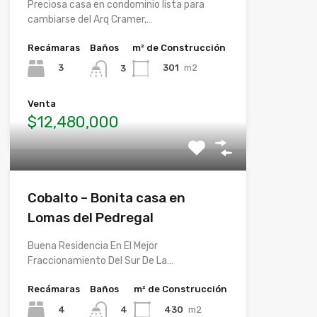
Preciosa casa en condominio lista para
cambiarse del Arq Cramer,…
Recámaras
Baños
m² de Construcción
3
301
m2
3
Venta
$12,480,000
Cobalto – Bonita casa en
Lomas del Pedregal
Buena Residencia En El Mejor
Fraccionamiento Del Sur De La…
Recámaras
Baños
m² de Construcción
4
430
m2
4