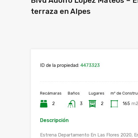
Blvd Adolfo Lopez Mateos – 
terraza en Alpes
ID de la propiedad:
4473323
Recámaras
Baños
Lugares
m² de Constru
2
3
2
165
m
Descripción
Estrena Departamento En Las Flores 2020, 