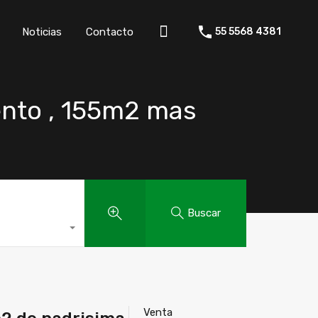
Noticias
Contacto
55 5568 4381
Noticias
Contacto
55 5568 4381
ento , 155m2 mas
Buscar
Venta