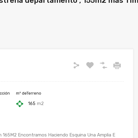
Estrena departamento , 155m2 mas 11m
cción
m² deTerreno
2
165
m2
En 165M2 Encontramos Haciendo Esquina Una Amplia E